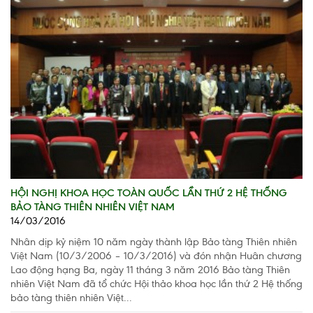
HỘI NGHỊ KHOA HỌC TOÀN QUỐC LẦN THỨ 2 HỆ THỐNG
BẢO TÀNG THIÊN NHIÊN VIỆT NAM
14/03/2016
Nhân dịp kỷ niệm 10 năm ngày thành lập Bảo tàng Thiên nhiên
Việt Nam (10/3/2006 – 10/3/2016) và đón nhận Huân chương
Lao động hạng Ba, ngày 11 tháng 3 năm 2016 Bảo tàng Thiên
nhiên Việt Nam đã tổ chức Hội thảo khoa học lần thứ 2 Hệ thống
bảo tàng thiên nhiên Việt...