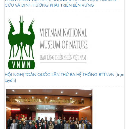
CỨU VÀ ĐỊNH HƯỚNG PHÁT TRIỂN BỀN VỮNG
HỘI NGHỊ TOÀN QUỐC LẦN THỨ BA HỆ THỐNG BTTNVN (trực
tuyến)