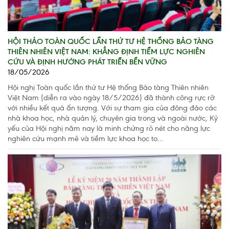
HỘI THẢO TOÀN QUỐC LẦN THỨ TƯ HỆ THỐNG BẢO TÀNG
THIÊN NHIÊN VIỆT NAM: KHẲNG ĐỊNH TIỀM LỰC NGHIÊN
CỨU VÀ ĐỊNH HƯỚNG PHÁT TRIỂN BỀN VỮNG
18/05/2026
Hội nghị Toàn quốc lần thứ tư Hệ thống Bảo tàng Thiên nhiên
Việt Nam (diễn ra vào ngày 18/5/2026) đã thành công rực rỡ
với nhiều kết quả ấn tượng. Với sự tham gia của đông đảo các
nhà khoa học, nhà quản lý, chuyên gia trong và ngoài nước, Kỷ
yếu của Hội nghị năm nay là minh chứng rõ nét cho năng lực
nghiên cứu mạnh mẽ và tiềm lực khoa học to...