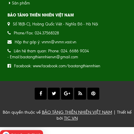
Sản phẩm
BẢO TÀNG THIÊN NHIÊN VIỆT NAM
Số 18(B-C), Hoàng Quốc Việt - Nghĩa Đô - Hà Nội
Phone/Fax: 024.37568328
Hộp thư góp ý: vnmn@vnmn.vast.vn
Liên hệ tham quan: Phone: 024. 6686 9034
- Email:baotangthiennhienvn@gmail.com
Facebook: www.facebook.com/baotangthiennhien
Bản quyền thuộc về
BẢO TÀNG THIÊN NHIÊN VIỆT NAM
| Thiết kế
bởi
TIC.VN