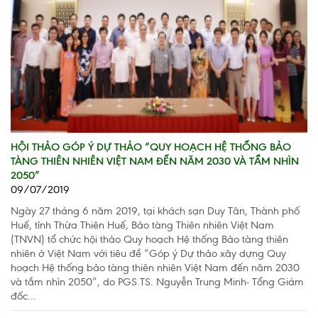
HỘI THẢO GÓP Ý DỰ THẢO “QUY HOẠCH HỆ THỐNG BẢO
TÀNG THIÊN NHIÊN VIỆT NAM ĐẾN NĂM 2030 VÀ TẦM NHÌN
2050”
09/07/2019
Ngày 27 tháng 6 năm 2019, tại khách sạn Duy Tân, Thành phố
Huế, tỉnh Thừa Thiên Huế, Bảo tàng Thiên nhiên Việt Nam
(TNVN) tổ chức hội thảo Quy hoạch Hệ thống Bảo tàng thiên
nhiên ở Việt Nam với tiêu đề “Góp ý Dự thảo xây dựng Quy
hoạch Hệ thống bảo tàng thiên nhiên Việt Nam đến năm 2030
và tầm nhìn 2050”, do PGS.TS. Nguyễn Trung Minh- Tổng Giám
đốc...