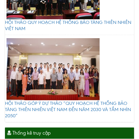
HỘI THẢO QUY HOẠCH HỆ THỐNG BẢO TÀNG THIÊN NHIÊN
VIỆT NAM
HỘI THẢO GÓP Ý DỰ THẢO “QUY HOẠCH HỆ THỐNG BẢO
TÀNG THIÊN NHIÊN VIỆT NAM ĐẾN NĂM 2030 VÀ TẦM NHÌN
2050”
Thống kê truy cập