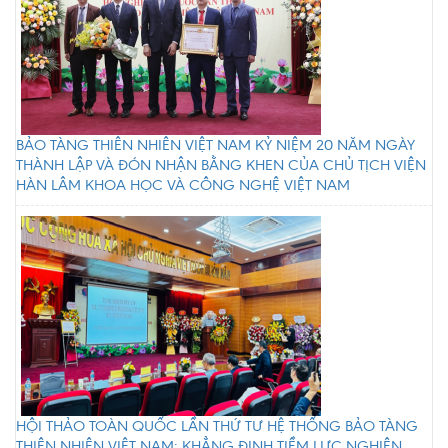
BẢO TÀNG THIÊN NHIÊN VIỆT NAM KỶ NIỆM 20 NĂM NGÀY
THÀNH LẬP VÀ ĐÓN NHẬN BẰNG KHEN CỦA CHỦ TỊCH VIỆN
HÀN LÂM KHOA HỌC VÀ CÔNG NGHỆ VIỆT NAM
HỘI THẢO TOÀN QUỐC LẦN THỨ TƯ HỆ THỐNG BẢO TÀNG
THIÊN NHIÊN VIỆT NAM: KHẲNG ĐỊNH TIỀM LỰC NGHIÊN