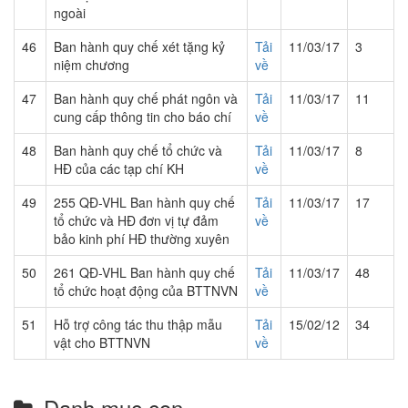
ngoài
46
Ban hành quy chế xét tặng kỷ
Tải
11/03/17
3
niệm chương
về
47
Ban hành quy chế phát ngôn và
Tải
11/03/17
11
cung cấp thông tin cho báo chí
về
48
Ban hành quy chế tổ chức và
Tải
11/03/17
8
HĐ của các tạp chí KH
về
49
255 QĐ-VHL Ban hành quy chế
Tải
11/03/17
17
tổ chức và HĐ đơn vị tự đảm
về
bảo kinh phí HĐ thường xuyên
50
261 QĐ-VHL Ban hành quy chế
Tải
11/03/17
48
tổ chức hoạt động của BTTNVN
về
51
Hỗ trợ công tác thu thập mẫu
Tải
15/02/12
34
vật cho BTTNVN
về
Danh mục con