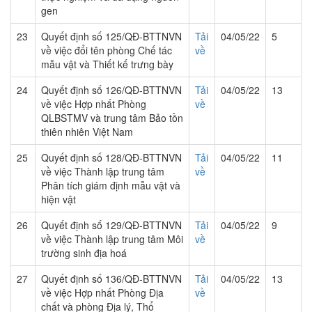
gen
23
Quyết định số 125/QĐ-BTTNVN
Tải
04/05/22
5
về việc đổi tên phòng Chế tác
về
mẫu vật và Thiết kế trưng bày
24
Quyết định số 126/QĐ-BTTNVN
Tải
04/05/22
13
về việc Hợp nhất Phòng
về
QLBSTMV và trung tâm Bảo tồn
thiên nhiên Việt Nam
25
Quyết định số 128/QĐ-BTTNVN
Tải
04/05/22
11
về việc Thành lập trung tâm
về
Phân tích giám định mẫu vật và
hiện vật
26
Quyết định số 129/QĐ-BTTNVN
Tải
04/05/22
9
về việc Thành lập trung tâm Môi
về
trường sinh địa hoá
27
Quyết định số 136/QĐ-BTTNVN
Tải
04/05/22
13
về việc Hợp nhất Phòng Địa
về
chất và phòng Địa lý, Thổ