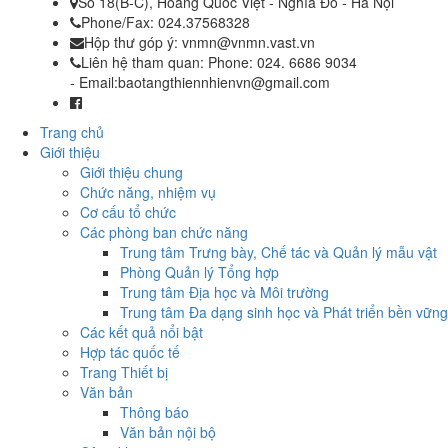
Số 18(B-C), Hoàng Quốc Việt - Nghĩa Đô - Hà Nội
Phone/Fax: 024.37568328
Hộp thư góp ý: vnmn@vnmn.vast.vn
Liên hệ tham quan: Phone: 024. 6686 9034
- Email:baotangthiennhienvn@gmail.com
Facebook: www.facebook.com/baotangthiennhien
Trang chủ
Giới thiệu
Giới thiệu chung
Chức năng, nhiệm vụ
Cơ cấu tổ chức
Các phòng ban chức năng
Trung tâm Trưng bày, Chế tác và Quản lý mẫu vật
Phòng Quản lý Tổng hợp
Trung tâm Địa học và Môi trường
Trung tâm Đa dạng sinh học và Phát triển bền vững
Các kết quả nổi bật
Hợp tác quốc tế
Trang Thiết bị
Văn bản
Thông báo
Văn bản nội bộ