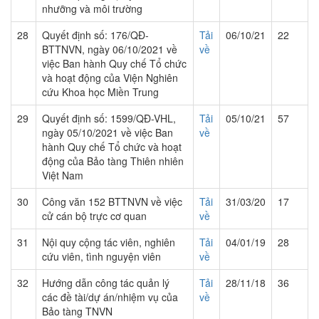
nhưỡng và môi trường
28
Quyết định số: 176/QĐ-
Tải
06/10/21
22
BTTNVN, ngày 06/10/2021 về
về
việc Ban hành Quy chế Tổ chức
và hoạt động của Viện Nghiên
cứu Khoa học Miền Trung
29
Quyết định số: 1599/QĐ-VHL,
Tải
05/10/21
57
ngày 05/10/2021 về việc Ban
về
hành Quy chế Tổ chức và hoạt
động của Bảo tàng Thiên nhiên
Việt Nam
30
Công văn 152 BTTNVN về việc
Tải
31/03/20
17
cử cán bộ trực cơ quan
về
31
Nội quy cộng tác viên, nghiên
Tải
04/01/19
28
cứu viên, tình nguyện viên
về
32
Hướng dẫn công tác quản lý
Tải
28/11/18
36
các đề tài/dự án/nhiệm vụ của
về
Bảo tàng TNVN