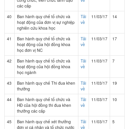
công chức, viên chức lãnh đạo
về
các cấp
40
Ban hành quy chế tổ chức và
Tải
11/03/17
14
hoạt động của đơn vị sự nghiệp
về
nghiên cứu khoa học
41
Ban hành quy chế tổ chức và
Tải
11/03/17
17
hoạt động của hội đồng khoa
về
học đơn vị NC
42
Ban hành quy chế tổ chức và
Tải
11/03/17
7
hoạt động của hội đồng khoa
về
học ngành
43
Ban hành quy chế Thi đua khen
Tải
11/03/17
19
thưởng
về
44
Ban hành quy chế tổ chức và
Tải
11/03/17
10
HĐ của hội đồng thi đua khen
về
thưởng các cấp
45
Ban hành quy chế xét thưởng
Tải
11/03/17
5
đơn vị cá nhân và tổ chức nước
về