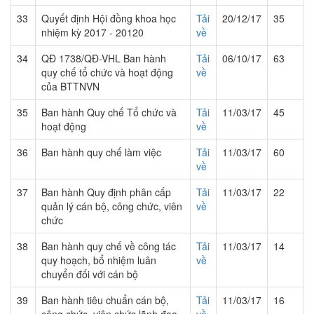
33
Quyết định Hội đồng khoa học
Tải
20/12/17
35
nhiệm kỳ 2017 - 20120
về
34
QĐ 1738/QĐ-VHL Ban hành
Tải
06/10/17
63
quy chế tổ chức và hoạt động
về
của BTTNVN
35
Ban hành Quy chế Tổ chức và
Tải
11/03/17
45
hoạt động
về
36
Ban hành quy chế làm việc
Tải
11/03/17
60
về
37
Ban hành Quy định phân cấp
Tải
11/03/17
22
quản lý cán bộ, công chức, viên
về
chức
38
Ban hành quy chế về công tác
Tải
11/03/17
14
quy hoạch, bổ nhiệm luân
về
chuyển đối với cán bộ
39
Ban hành tiêu chuẩn cán bộ,
Tải
11/03/17
16