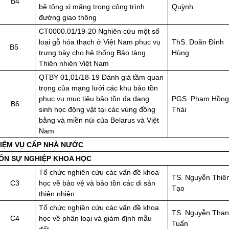
B4
bê tông xi măng trong công trình
Quỳnh
đường giao thông
CT0000.01/19-20 Nghiên cứu một số
loại gỗ hóa thạch ở Việt Nam phục vụ
ThS. Doãn Đình
B5
trưng bày cho hệ thống Bảo tàng
Hùng
Thiên nhiên Việt Nam
QTBY 01,01/18-19 Đánh giá tầm quan
trọng của mạng lưới các khu bảo tồn
phục vụ mục tiêu bảo tồn đa dạng
PGS. Phạm Hồng
B6
sinh học động vật tại các vùng đồng
Thái
bằng và miền núi của Belarus và Việt
Nam
HIỆM VỤ CẤP NHÀ NƯỚC
 VỐN SỰ NGHIỆP KHOA HỌC
Tổ chức nghiên cứu các vấn đề khoa
TS. Nguyễn Thiê
C3
học về bảo vệ và bảo tồn các di sản
Tạo
thiên nhiên
Tổ chức nghiên cứu các vấn đề khoa
TS. Nguyễn Tha
C4
học về phân loại và giám định mẫu
Tuấn
đất