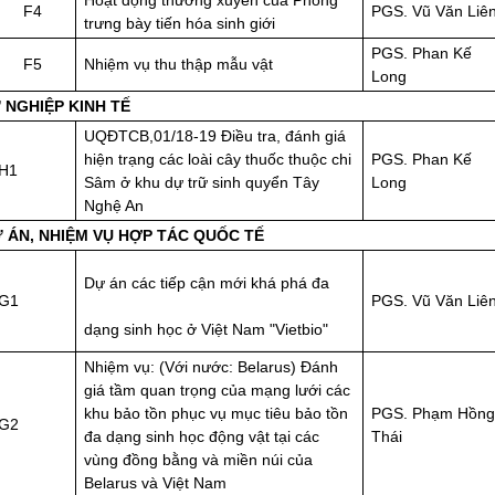
F4
PGS. Vũ Văn Liê
trưng bày tiến hóa sinh giới
PGS. Phan Kế
F5
Nhiệm vụ thu thập mẫu vật
Long
Ự NGHIỆP KINH TẾ
UQĐTCB,01/18-19 Điều tra, đánh giá
hiện trạng các loài cây thuốc thuộc chi
PGS. Phan Kế
H1
Sâm ở khu dự trữ sinh quyển Tây
Long
Nghệ An
Ự ÁN, NHIỆM VỤ HỢP TÁC QUỐC TẾ
Dự án các tiếp cận mới khá phá đa
G1
PGS. Vũ Văn Liê
dạng sinh học ở Việt Nam "Vietbio"
Nhiệm vụ: (Với nước: Belarus) Đánh
giá tầm quan trọng của mạng lưới các
khu bảo tồn phục vụ mục tiêu bảo tồn
PGS. Phạm Hồng
G2
đa dạng sinh học động vật tại các
Thái
vùng đồng bằng và miền núi của
Belarus và Việt Nam