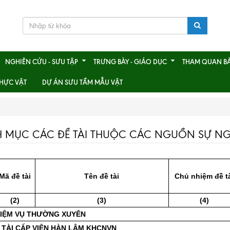
NGHIÊN CỨU - SƯU TẬP
TRƯNG BÀY - GIÁO DỤC
THAM QUAN B
HỰC VẬT
DỰ ÁN SƯU TẦM MẪU VẬT
 MỤC CÁC ĐỀ TÀI THUỘC CÁC NGUỒN SỰ NGH
Mã đề tài
Tên đề tài
Chủ nhiệm đề t
(2)
(3)
(4)
HIỆM VỤ THƯỜNG XUYÊN
Ề TÀI CẤP VIỆN HÀN LÂM KHCNVN