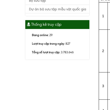
Bộ sưu tập
Dự án bộ sưu tập mẫu vật quốc gia
1
Thống kê truy cập
Đang online:
29
Lượt truy cập trong ngày:
827
2
Tổng số lượt truy cập:
3.783.646
3