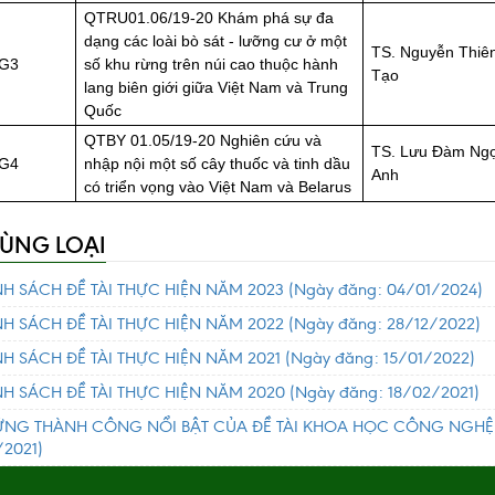
QTRU01.06/19-20 Khám phá sự đa
dạng các loài bò sát - lưỡng cư ở một
TS. Nguyễn Thiê
G3
số khu rừng trên núi cao thuộc hành
Tạo
lang biên giới giữa Việt Nam và Trung
Quốc
QTBY 01.05/19-20 Nghiên cứu và
TS. Lưu Đàm Ng
G4
nhập nội một số cây thuốc và tinh dầu
Anh
có triển vọng vào Việt Nam và Belarus
CÙNG LOẠI
H SÁCH ĐỀ TÀI THỰC HIỆN NĂM 2023
(Ngày đăng: 04/01/2024)
H SÁCH ĐỀ TÀI THỰC HIỆN NĂM 2022
(Ngày đăng: 28/12/2022)
H SÁCH ĐỀ TÀI THỰC HIỆN NĂM 2021
(Ngày đăng: 15/01/2022)
H SÁCH ĐỀ TÀI THỰC HIỆN NĂM 2020
(Ngày đăng: 18/02/2021)
NG THÀNH CÔNG NỔI BẬT CỦA ĐỀ TÀI KHOA HỌC CÔNG NGHỆ
/2021)