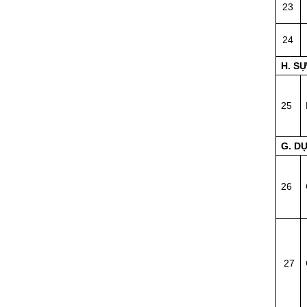
23
24
H. S
25
G. D
26
27