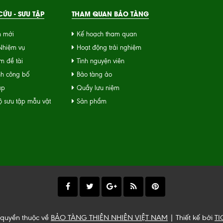
ỨU - SƯU TẬP
THAM QUAN BẢO TÀNG
n mới
Kế hoạch tham quan
 Nhiệm vụ
Hoạt động trải nghiệm
m đề tài
Tình nguyện viên
nh công bố
Bảo tàng ảo
ập
Quầy lưu niệm
 sưu tập mẫu vật
Sản phẩm
 quyền thuộc về
BẢO TÀNG THIÊN NHIÊN VIỆT NAM
| Thiết kế bởi
TI