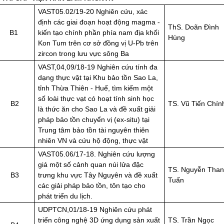
VAST05.02/19-20 Nghiên cứu, xác
định các giai đoạn hoạt động magma -
ThS. Doãn Đình
B1
kiến tạo chính phần phía nam địa khối
Hùng
Kon Tum trên cơ sở đồng vị U-Pb trên
zircon trong lưu vực sông Ba
VAST,04,09/18-19 Nghiên cứu tính đa
dạng thực vật tại Khu bảo tồn Sao La,
tỉnh Thừa Thiên - Huế, tìm kiếm một
số loài thực vạt có hoạt tính sinh học
B2
TS. Vũ Tiến Chín
là thức ăn cho Sao La và đề xuất giải
pháp bảo tồn chuyển vị (ex-situ) tại
Trung tâm bảo tồn tài nguyên thiên
nhiên VN và cứu hộ động, thực vật
VAST05.06/17-18. Nghiên cứu lượng
giá một số cảnh quan núi lửa đặc
TS. Nguyễn Tha
B3
trưng khu vực Tây Nguyên và đề xuất
Tuấn
các giải pháp bảo tồn, tôn tạo cho
phát triển du lịch.
UDPTCN,01/18-19 Nghiên cứu phát
triển công nghệ 3D ứng dụng sản xuất
TS. Trần Ngọc