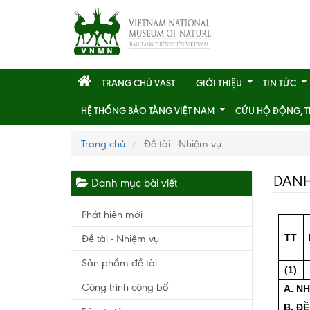
TRANG CHỦ VAST
GIỚI THIỆU
TIN TỨC
HỆ THỐNG BẢO TÀNG VIỆT NAM
CỨU HỘ ĐỘNG, T
Trang chủ
Đề tài - Nhiệm vụ
DANH
Danh mục bài viết
Phát hiện mới
TT
Đề tài - Nhiệm vụ
Sản phẩm đề tài
(1)
Công trình công bố
A. N
B. Đ