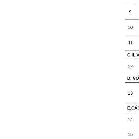
9
10
11
C.II
12
D. V
13
E.CÁ
14
15