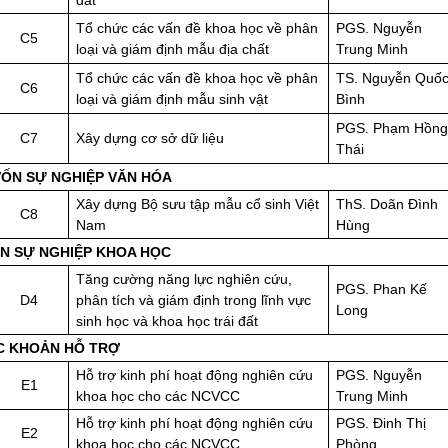
Tổ chức các vấn đề khoa học về phân
PGS. Nguyễn
C5
loại và giám định mẫu địa chất
Trung Minh
Tổ chức các vấn đề khoa học về phân
TS. Nguyễn Quố
C6
loại và giám định mẫu sinh vật
Bình
PGS. Phạm Hồng
C7
Xây dựng cơ sở dữ liệu
Thái
. VỐN SỰ NGHIỆP VĂN HÓA
Xây dựng Bộ sưu tập mẫu cổ sinh Việt
ThS. Doãn Đình
C8
Nam
Hùng
ỐN SỰ NGHIỆP KHOA HỌC
Tăng cường năng lực nghiên cứu,
PGS. Phan Kế
D4
phân tích và giám định trong lĩnh vực
Long
sinh học và khoa học trái đất
C KHOẢN HỖ TRỢ
Hỗ trợ kinh phí hoạt động nghiên cứu
PGS. Nguyễn
E1
khoa học cho các NCVCC
Trung Minh
Hỗ trợ kinh phí hoạt động nghiên cứu
PGS. Đinh Thị
E2
khoa học cho các NCVCC
Phòng