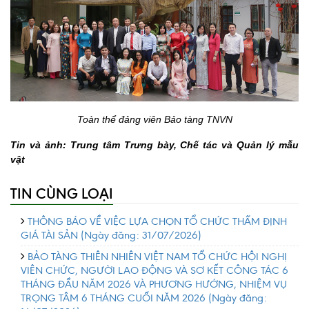
Toàn thể đảng viên Bảo tàng TNVN
Tin và ảnh: Trung tâm Trưng bày, Chế tác và Quản lý mẫu
vật
TIN CÙNG LOẠI
THÔNG BÁO VỀ VIỆC LỰA CHỌN TỔ CHỨC THẨM ĐỊNH
GIÁ TÀI SẢN
(Ngày đăng: 31/07/2026)
BẢO TÀNG THIÊN NHIÊN VIỆT NAM TỔ CHỨC HỘI NGHỊ
VIÊN CHỨC, NGƯỜI LAO ĐỘNG VÀ SƠ KẾT CÔNG TÁC 6
THÁNG ĐẦU NĂM 2026 VÀ PHƯƠNG HƯỚNG, NHIỆM VỤ
TRỌNG TÂM 6 THÁNG CUỐI NĂM 2026
(Ngày đăng: