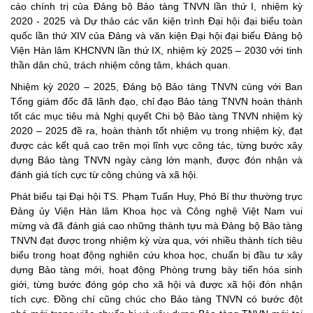
cáo chính trị của Đảng bộ Bảo tàng TNVN lần thứ I, nhiệm kỳ
2020 - 2025 và Dự thảo các văn kiện trình Đại hội đại biểu toàn
quốc lần thứ XIV của Đảng và văn kiện Đại hội đại biểu Đảng bộ
Viện Hàn lâm KHCNVN lần thứ IX, nhiệm kỳ 2025 – 2030 v
ới tinh
thần dân chủ, trách nhiệm
công tâm, khách quan.
Nhiệm kỳ 2020 – 2025, Đảng bộ Bảo tàng TNVN cùng với Ban
Tổng giám đốc đã lãnh đạo, chỉ đạo Bảo tàng TNVN hoàn thành
tốt các mục tiêu mà Nghị quyết Chi bộ Bảo tàng TNVN nhiệm kỳ
2020 – 2025 đề ra, hoàn thành tốt nhiệm vụ trong nhiệm kỳ, đạt
được các kết quả cao trên mọi lĩnh vực công tác, từng bước xây
dựng Bảo tàng TNVN ngày càng lớn mạnh, được đón nhận và
đánh giá tích cực từ công chúng và xã hội.
Phát biểu tại Đại hội
TS. Phạm Tuấn Huy, Phó Bí thư thường trực
Đảng ủy Viện Hàn lâm Khoa học và Công nghệ Việt Nam
vui
mừng và đã đánh giá cao những thành tựu mà Đảng bộ Bảo tàng
TNVN đạt được trong nhiệm kỳ vừa qua, với nhiều thành tích tiêu
biểu trong hoạt động nghiên cứu khoa học, chuẩn bị đầu tư xây
dựng Bảo tàng mới, hoạt động Phòng trưng bày tiến hóa sinh
giới, từng bước đóng góp cho xã hội và được xã hội đón nhận
tích cực. Đồng chí cũng chúc cho Bảo tàng TNVN có bước đột