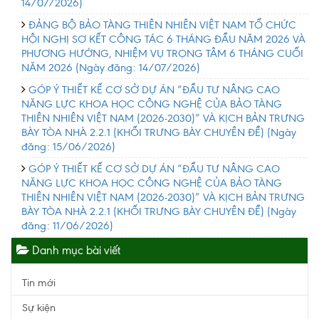
14/07/2026)
ĐẢNG BỘ BẢO TÀNG THIÊN NHIÊN VIỆT NAM TỔ CHỨC
HỘI NGHỊ SƠ KẾT CÔNG TÁC 6 THÁNG ĐẦU NĂM 2026 VÀ
PHƯƠNG HƯỚNG, NHIỆM VỤ TRỌNG TÂM 6 THÁNG CUỐI
NĂM 2026
(Ngày đăng: 14/07/2026)
GÓP Ý THIẾT KẾ CƠ SỞ DỰ ÁN “ĐẦU TƯ NÂNG CAO
NĂNG LỰC KHOA HỌC CÔNG NGHỆ CỦA BẢO TÀNG
THIÊN NHIÊN VIỆT NAM (2026-2030)” VÀ KỊCH BẢN TRƯNG
BÀY TÒA NHÀ 2.2.1 (KHỐI TRƯNG BÀY CHUYÊN ĐỀ)
(Ngày
đăng: 15/06/2026)
GÓP Ý THIẾT KẾ CƠ SỞ DỰ ÁN “ĐẦU TƯ NÂNG CAO
NĂNG LỰC KHOA HỌC CÔNG NGHỆ CỦA BẢO TÀNG
THIÊN NHIÊN VIỆT NAM (2026-2030)” VÀ KỊCH BẢN TRƯNG
BÀY TÒA NHÀ 2.2.1 (KHỐI TRƯNG BÀY CHUYÊN ĐỀ)
(Ngày
đăng: 11/06/2026)
Danh mục bài viết
Tin mới
Sự kiện