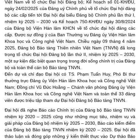
Việt Nam về tổ chức Đại hội Đảng bộ; Kế hoạch số 01-KH/ĐU,
ngày 24/02/2025 của Đảng uỷ Chính phủ về tổ chức Đại hội đảng
bộ các cấp tiến tới Đại hội đại biểu Đảng bộ Chính phủ lần thứ I,
nhiệm kỳ 2025 – 2030 và Kế hoạch 750-KH/ĐU ngày 30/8/2024
của Đảng bộ Viện Hàn lâm KHCN về tổ chức đại hội đảng các
cấp. Được sự đồng ý của Ban Thường vụ Đảng ủy Viện Hàn lâm
Khoa học và Công nghệ Việt Nam.
Chiều ngày 09 tháng 4 năm
2025, Đảng bộ Bảo tàng Thiên nhiên Việt Nam (TNVN) đã long
trọng tổ chức Đại hội Đảng bộ lần thứ II, nhiệm kỳ 2025 – 2030,
một sự kiện đặc biệt quan trọng trong đời sống chính trị của Đảng
bộ và toàn thể cán bộ Bảo tàng TNVN.
Đến dự và chỉ đạo Đại hội có TS. Phạm Tuấn Huy, Phó Bí thư
thường trực Đảng ủy Viện Hàn lâm Khoa học và Công nghệ Việt
Nam; Đồng chí Vũ Đức Hoằng – Chánh văn phòng Đảng ủy Viện
Hàn lâm Khoa học và Công nghệ Việt Nam và toàn thể 33 đảng
viên được triệu tập tham dự Đại hội Đảng bộ Bảo tàng TNVN.
Đại hội đã nghe Báo cáo Chính trị của Đảng bộ Bảo tàng TNVN
nhiệm kỳ 2020 – 2025 cũng như những mục tiêu, nhiệm vụ và
giải pháp của Đảng bộ nhiệm kỳ 2025 – 2030, Báo cáo kiểm điểm
của Đảng bộ Bảo tàng TNVN nhiệm kỳ 2020 – 2025. Đại hội đã
thảo luận và đóng góp những ý kiến thiết thực vào Dự thảo Báo