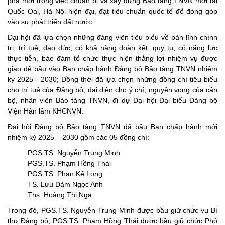
phá mới trong việc chuẩn bị và xây dựng Bảo tàng TNVN mới tại
Quốc Oai, Hà Nội hiện đại, đạt tiêu chuẩn quốc tế để đóng góp
vào sự phát triển đất nước.
Đại hội đã lựa chọn những đảng viên tiêu biểu về bản lĩnh chính
trị, trí tuệ, đạo đức, có khả năng đoàn kết, quy tụ; có năng lực
thực tiễn, bảo đảm tổ chức thực hiện thắng lợi nhiệm vụ được
giao để bầu vào Ban chấp hành Đảng bộ Bảo tàng TNVN nhiệm
kỳ 2025 - 2030; Đồng thời đã lựa chọn những đồng chí tiêu biểu
cho trí tuệ của Đảng bộ, đại diện cho ý chí, nguyện vọng của cán
bộ, nhân viên Bảo tàng TNVN, đi dự Đại hội Đại biểu Đảng bộ
Viện Hàn lâm KHCNVN.
Đại hội Đảng bộ Bảo tàng TNVN đã bầu Ban chấp hành mới
nhiệm kỳ 2025 – 2030 gồm các 05 đồng chí:
PGS.TS. Nguyễn Trung Minh
PGS.TS. Phạm Hồng Thái
PGS.TS. Phan Kế Long
TS. Lưu Đàm Ngọc Anh
Ths. Hoàng Thị Nga
Trong đó, PGS.TS. Nguyễn Trung Minh được bầu giữ chức vụ Bí
thư Đảng bộ, PGS.TS. Phạm Hồng Thái được bầu giữ chức Phó