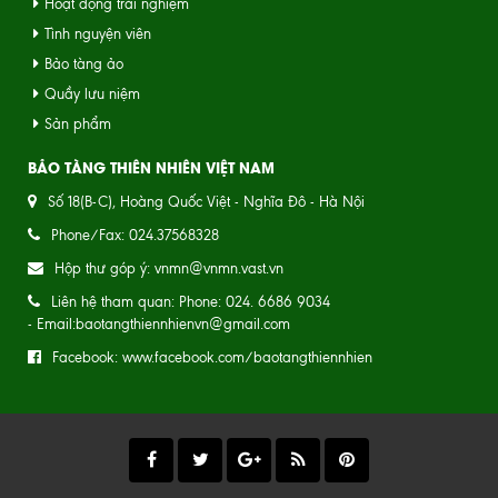
Hoạt động trải nghiệm
Tình nguyện viên
Bảo tàng ảo
Quầy lưu niệm
Sản phẩm
BẢO TÀNG THIÊN NHIÊN VIỆT NAM
Số 18(B-C), Hoàng Quốc Việt - Nghĩa Đô - Hà Nội
Phone/Fax: 024.37568328
Hộp thư góp ý: vnmn@vnmn.vast.vn
Liên hệ tham quan: Phone: 024. 6686 9034
- Email:baotangthiennhienvn@gmail.com
Facebook: www.facebook.com/baotangthiennhien