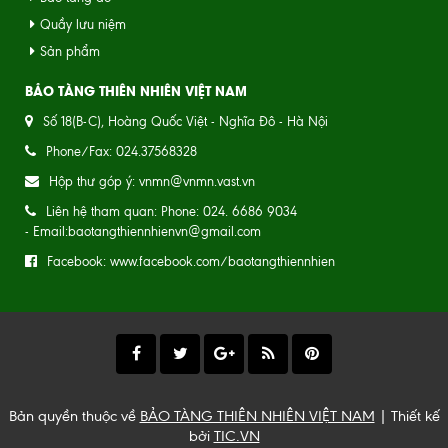
Quầy lưu niệm
Sản phẩm
BẢO TÀNG THIÊN NHIÊN VIỆT NAM
Số 18(B-C), Hoàng Quốc Việt - Nghĩa Đô - Hà Nội
Phone/Fax: 024.37568328
Hộp thư góp ý: vnmn@vnmn.vast.vn
Liên hệ tham quan: Phone: 024. 6686 9034
- Email:baotangthiennhienvn@gmail.com
Facebook: www.facebook.com/baotangthiennhien
Bản quyền thuộc về
BẢO TÀNG THIÊN NHIÊN VIỆT NAM
| Thiết kế
bởi
TIC.VN