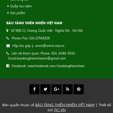
Quầy lưu niệm
Sản phẩm
BẢO TÀNG THIÊN NHIÊN VIỆT NAM
Số 18(B-C), Hoàng Quốc Việt - Nghĩa Đô - Hà Nội
Phone/Fax: 024.37568328
Hộp thư góp ý: vnmn@vnmn.vast.vn
Liên hệ tham quan: Phone: 024. 6686 9034
- Email:baotangthiennhienvn@gmail.com
Facebook: www.facebook.com/baotangthiennhien
Bản quyền thuộc về
BẢO TÀNG THIÊN NHIÊN VIỆT NAM
| Thiết kế
bởi
TIC.VN