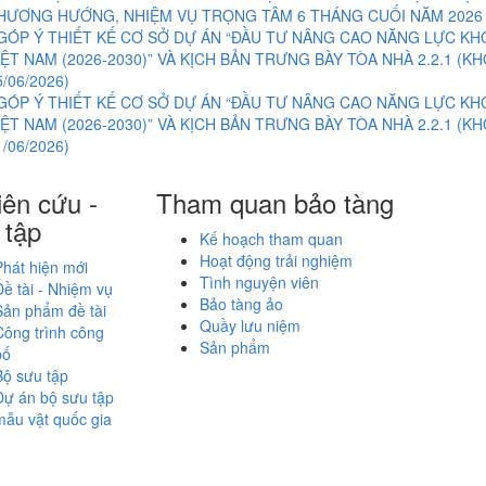
HƯƠNG HƯỚNG, NHIỆM VỤ TRỌNG TÂM 6 THÁNG CUỐI NĂM 202
GÓP Ý THIẾT KẾ CƠ SỞ DỰ ÁN “ĐẦU TƯ NÂNG CAO NĂNG LỰC K
IỆT NAM (2026-2030)” VÀ KỊCH BẢN TRƯNG BÀY TÒA NHÀ 2.2.1 (
5/06/2026)
GÓP Ý THIẾT KẾ CƠ SỞ DỰ ÁN “ĐẦU TƯ NÂNG CAO NĂNG LỰC K
IỆT NAM (2026-2030)” VÀ KỊCH BẢN TRƯNG BÀY TÒA NHÀ 2.2.1 (
1/06/2026)
ên cứu -
Tham quan bảo tàng
 tập
Kế hoạch tham quan
Hoạt động trải nghiệm
Phát hiện mới
Tình nguyện viên
Đề tài - Nhiệm vụ
Bảo tàng ảo
Sản phẩm đề tài
Quầy lưu niệm
Công trình công
Sản phẩm
bố
Bộ sưu tập
Dự án bộ sưu tập
mẫu vật quốc gia