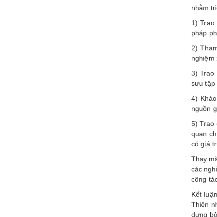
nhằm tr
1) Trao
pháp phâ
2) Tham
nghiệm 
3) Trao
sưu tập 
4) Khảo
nguồn ge
5) Trao 
quan ch
có giá t
Thay mặ
các ngh
công tá
Kết luậ
Thiên n
dựng bộ