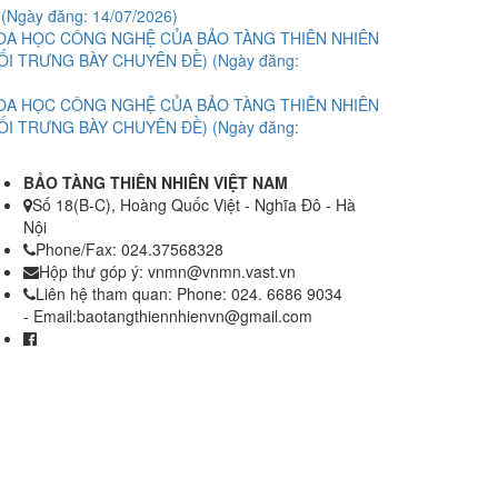
6
(Ngày đăng: 14/07/2026)
HOA HỌC CÔNG NGHỆ CỦA BẢO TÀNG THIÊN NHIÊN
KHỐI TRƯNG BÀY CHUYÊN ĐỀ)
(Ngày đăng:
HOA HỌC CÔNG NGHỆ CỦA BẢO TÀNG THIÊN NHIÊN
KHỐI TRƯNG BÀY CHUYÊN ĐỀ)
(Ngày đăng:
BẢO TÀNG THIÊN NHIÊN VIỆT NAM
Số 18(B-C), Hoàng Quốc Việt - Nghĩa Đô - Hà
Nội
Phone/Fax: 024.37568328
Hộp thư góp ý: vnmn@vnmn.vast.vn
Liên hệ tham quan: Phone: 024. 6686 9034
- Email:baotangthiennhienvn@gmail.com
Facebook:
www.facebook.com/baotangthiennhien