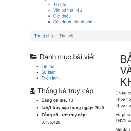
Tin tức
Văn bản tài liệu
Giới thiệu
Các dự án thành phần
Trang chủ
Tin mới
B
Danh mục bài viết
V
Tin mới
Sự kiện
K
Triển lãm
Thống kê truy cập
Chiều n
Khoa họ
Đang online:
13
Khoa họ
Lượt truy cập trong ngày:
2545
Tổng số lượt truy cập:
Về phí
TNVN cùn
3.785.426
Mở đầu 