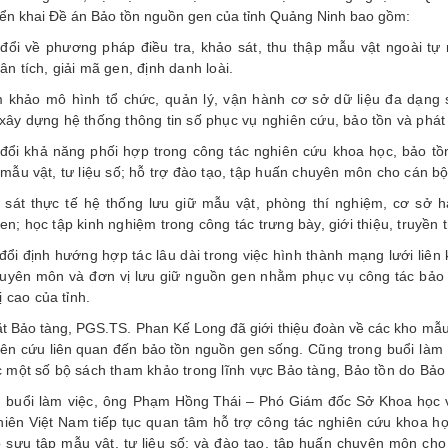
iển khai Đề án Bảo tồn nguồn gen của tỉnh Quảng Ninh bao gồm:
 đổi về phương pháp điều tra, khảo sát, thu thập mẫu vật ngoài tự
n tích, giải mã gen, định danh loài.
 khảo mô hình tổ chức, quản lý, vận hành cơ sở dữ liệu đa dạng s
xây dựng hệ thống thông tin số phục vụ nghiên cứu, bảo tồn và phát 
 đổi khả năng phối hợp trong công tác nghiên cứu khoa học, bảo tồ
mẫu vật, tư liệu số; hỗ trợ đào tạo, tập huấn chuyên môn cho cán bộ
 sát thực tế hệ thống lưu giữ mẫu vật, phòng thí nghiệm, cơ sở h
n; học tập kinh nghiệm trong công tác trưng bày, giới thiệu, truyền
đổi định hướng hợp tác lâu dài trong việc hình thành mạng lưới liên
uyên môn và đơn vị lưu giữ nguồn gen nhằm phục vụ công tác bảo t
rị cao của tỉnh.
t Bảo tàng, PGS.TS. Phan Kế Long đã giới thiệu đoàn về các kho mẫu
iên cứu liên quan đến bảo tồn nguồn gen sống.
Cũng trong buổi làm 
c một số bộ sách tham khảo trong lĩnh vực Bảo tàng, Bảo tồn do Bảo
n buổi làm việc, ông
Phạm Hồng Thái – Phó Giám đốc Sở Khoa học v
hiên Việt Nam tiếp tục quan tâm hỗ trợ công tác nghiên cứu khoa họ
 sưu tập mẫu vật, tư liệu số; và đào tạo, tập huấn chuyên môn cho 