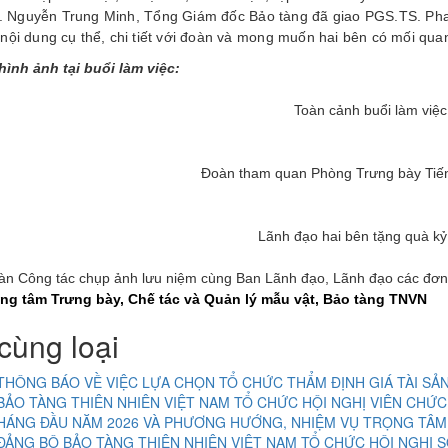
 Nguyễn Trung Minh, Tổng Giám đốc Bảo tàng đã giao PGS.TS. Phan 
 nội dung cụ thể, chi tiết với đoàn và mong muốn hai bên có mối quan
hình ảnh tại buổi làm việc:
Toàn cảnh buổi làm việc
Đoàn tham quan Phòng Trưng bày Tiến
Lãnh đạo hai bên tặng quà k
àn Công tác chụp ảnh lưu niệm cùng Ban Lãnh đạo, Lãnh đạo các đơn
ung tâm Trưng bày, Chế tác và Quản lý mẫu vật, Bảo tàng TNVN
cùng loại
THÔNG BÁO VỀ VIỆC LỰA CHỌN TỔ CHỨC THẨM ĐỊNH GIÁ TÀI SẢ
BẢO TÀNG THIÊN NHIÊN VIỆT NAM TỔ CHỨC HỘI NGHỊ VIÊN CHỨC
HÁNG ĐẦU NĂM 2026 VÀ PHƯƠNG HƯỚNG, NHIỆM VỤ TRỌNG TÂM
ĐẢNG BỘ BẢO TÀNG THIÊN NHIÊN VIỆT NAM TỔ CHỨC HỘI NGHỊ S