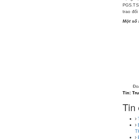
PGS.TS.
trao đổi
Một số 
Đo
Tin: Tr
Tin 
T