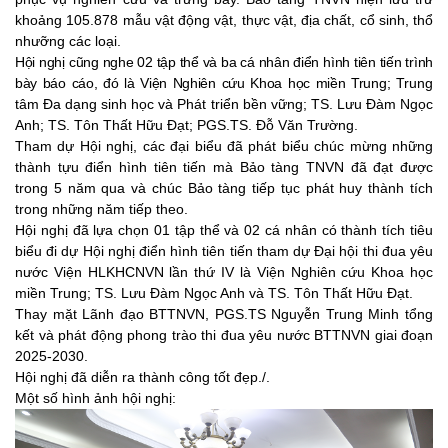
khoảng
105.878
mẫu vật động vật, thực vật, địa chất, cổ sinh, thổ
nhưỡng các loại.
Hội nghị cũng nghe 02 tập thể và ba cá nhân điển hình tiên tiến trình
bày báo cáo, đó là Viện Nghiên cứu Khoa học miền Trung;
Trung
tâm Đa dạng sinh học và Phát triển bền vững
; TS. Lưu Đàm Ngọc
Anh;
TS. Tôn Thất Hữu Đạt; PGS.TS. Đỗ Văn Trường.
Tham dự Hội nghị, các đại biểu đã phát biểu chúc mừng những
thành tựu điển hình tiên tiến mà Bảo tàng TNVN đã đạt được
trong 5 năm qua và chúc Bảo tàng tiếp tục phát huy thành tích
trong những năm tiếp theo.
Hội nghị đã lựa chọn 01 tập thể và 02 cá nhân có thành tích tiêu
biểu đi dự Hội nghị điển hình tiên tiến tham dự Đại hội thi đua yêu
nước Viện HLKHCNVN lần thứ IV là Viện Nghiên cứu Khoa học
miền Trung; TS. Lưu Đàm Ngọc Anh và TS. Tôn Thất Hữu Đạt.
Thay mặt Lãnh đạo BTTNVN, PGS.TS Nguyễn Trung Minh tổng
kết và phát động phong trào thi đua yêu nước BTTNVN giai đoạn
2025-2030.
Hội nghị đã diễn ra thành công tốt đẹp./.
Một số hình ảnh hội nghị: