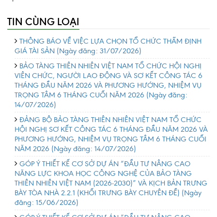
TIN CÙNG LOẠI
THÔNG BÁO VỀ VIỆC LỰA CHỌN TỔ CHỨC THẨM ĐỊNH
GIÁ TÀI SẢN
(Ngày đăng: 31/07/2026)
BẢO TÀNG THIÊN NHIÊN VIỆT NAM TỔ CHỨC HỘI NGHỊ
VIÊN CHỨC, NGƯỜI LAO ĐỘNG VÀ SƠ KẾT CÔNG TÁC 6
THÁNG ĐẦU NĂM 2026 VÀ PHƯƠNG HƯỚNG, NHIỆM VỤ
TRỌNG TÂM 6 THÁNG CUỐI NĂM 2026
(Ngày đăng:
14/07/2026)
ĐẢNG BỘ BẢO TÀNG THIÊN NHIÊN VIỆT NAM TỔ CHỨC
HỘI NGHỊ SƠ KẾT CÔNG TÁC 6 THÁNG ĐẦU NĂM 2026 VÀ
PHƯƠNG HƯỚNG, NHIỆM VỤ TRỌNG TÂM 6 THÁNG CUỐI
NĂM 2026
(Ngày đăng: 14/07/2026)
GÓP Ý THIẾT KẾ CƠ SỞ DỰ ÁN “ĐẦU TƯ NÂNG CAO
NĂNG LỰC KHOA HỌC CÔNG NGHỆ CỦA BẢO TÀNG
THIÊN NHIÊN VIỆT NAM (2026-2030)” VÀ KỊCH BẢN TRƯNG
BÀY TÒA NHÀ 2.2.1 (KHỐI TRƯNG BÀY CHUYÊN ĐỀ)
(Ngày
đăng: 15/06/2026)