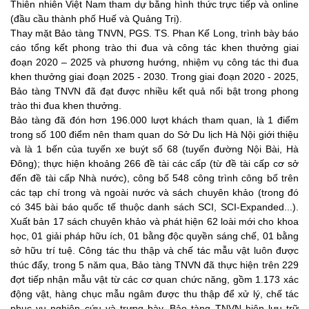
Thiên nhiên Việt Nam tham dự bằng hình thức trực tiếp và online
(đầu cầu thành phố Huế và Quảng Trị).
Thay mặt Bảo tàng TNVN, PGS. TS. Phan Kế Long, trình bày báo
cáo tổng kết phong trào thi đua và công tác khen thưởng giai
đoạn 2020 – 2025 và phương hướng, nhiệm vụ công tác thi đua
khen thưởng giai đoạn 2025 - 2030. Trong giai đoạn 2020 - 2025,
Bảo tàng TNVN đã đạt được nhiều kết quả nổi bật trong phong
trào thi đua khen thưởng.
Bảo tàng đã đón hơn 196.000 lượt khách tham quan,
là 1 điểm
trong số 100 điểm nên tham quan do Sở Du lịch Hà Nội giới thiệu
và là 1 bến của tuyến xe buýt số 68 (tuyến đường Nội Bài, Hà
Đông)
; thực hiện
khoảng
266
đề tài các cấp
(từ đề tài cấp cơ sở
đến đề tài cấp Nhà nước)
, công bố 548
công trình công bố trên
các tạp chí trong và ngoài nước và sách chuyên khảo (trong đó
có 345
bài báo quốc tế thuộc danh sách SCI, SCI-Expanded...).
Xuất bản 17 sách chuyên khảo và phát hiện 62 loài mới cho khoa
học, 01 giải pháp hữu ích, 01 bằng độc quyền sáng chế, 01 bằng
sở hữu trí tuệ. Công tác thu thập và chế tác mẫu vật luôn được
thúc đẩy, trong 5 năm qua, Bảo tàng TNVN đã thực hiện trên 229
đợt tiếp nhận mẫu vật từ các cơ quan chức năng, gồm 1.173 xác
động vật, hàng chục mẫu ngâm được thu thập để xử lý, chế tác
phục vụ nghiên cứu và trưng bày.
Bảo tàng TNVN hiện lưu trữ