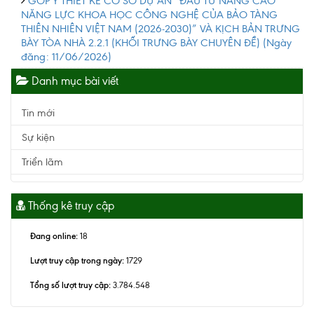
GÓP Ý THIẾT KẾ CƠ SỞ DỰ ÁN “ĐẦU TƯ NÂNG CAO
NĂNG LỰC KHOA HỌC CÔNG NGHỆ CỦA BẢO TÀNG
THIÊN NHIÊN VIỆT NAM (2026-2030)” VÀ KỊCH BẢN TRƯNG
BÀY TÒA NHÀ 2.2.1 (KHỐI TRƯNG BÀY CHUYÊN ĐỀ)
(Ngày
đăng: 11/06/2026)
Danh mục bài viết
Tin mới
Sự kiện
Triển lãm
Thống kê truy cập
Đang online:
18
Lượt truy cập trong ngày:
1729
Tổng số lượt truy cập:
3.784.548