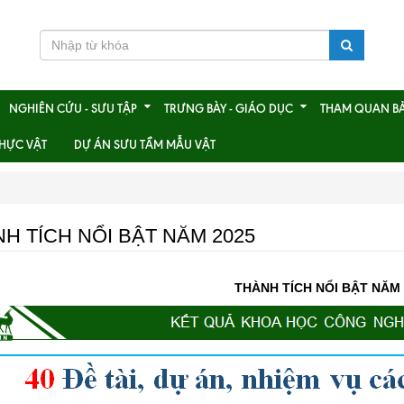
NGHIÊN CỨU - SƯU TẬP
TRƯNG BÀY - GIÁO DỤC
THAM QUAN B
HỰC VẬT
DỰ ÁN SƯU TẦM MẪU VẬT
H TÍCH NỔI BẬT NĂM 2025
THÀNH TÍCH NỔI BẬT NĂM 