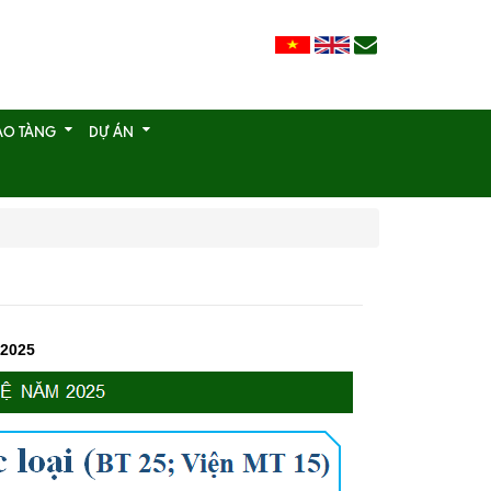
ẢO TÀNG
DỰ ÁN
2025