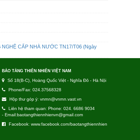
G NGHỆ CẤP NHÀ NƯỚC TN17/T06
(Ngày
BẢO TÀNG THIÊN NHIÊN VIỆT NAM
Số 18(B-C), Hoàng Quốc Việt - Nghĩa Đô - Hà Nội
Phone/Fax: 024.37568328
Hộp thư góp ý: vnmn@vnmn.vast.vn
Liên hệ tham quan: Phone: 024. 6686 9034
- Email:baotangthiennhienvn@gmail.com
Facebook: www.facebook.com/baotangthiennhien