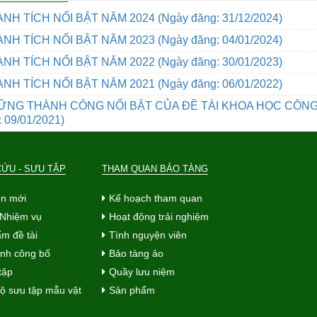
NH TÍCH NỔI BẬT NĂM 2024
(Ngày đăng: 31/12/2024)
NH TÍCH NỔI BẬT NĂM 2023
(Ngày đăng: 04/01/2024)
NH TÍCH NỔI BẬT NĂM 2022
(Ngày đăng: 30/01/2023)
NH TÍCH NỔI BẬT NĂM 2021
(Ngày đăng: 06/01/2022)
ỮNG THÀNH CÔNG NỔI BẬT CỦA ĐỀ TÀI KHOA HỌC CÔN
 09/01/2021)
CỨU - SƯU TẬP
THAM QUAN BẢO TÀNG
ện mới
Kế hoạch tham quan
- Nhiệm vụ
Hoạt động trải nghiệm
m đề tài
Tình nguyện viên
ình công bố
Bảo tàng ảo
tập
Quầy lưu niệm
ộ sưu tập mẫu vật
Sản phẩm