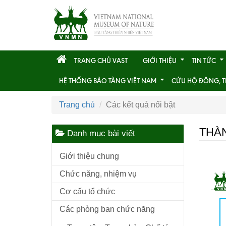
TRANG CHỦ VAST
GIỚI THIỆU
TIN TỨC
HỆ THỐNG BẢO TÀNG VIỆT NAM
CỨU HỘ ĐỘNG, T
Trang chủ
Các kết quả nổi bật
THÀN
Danh mục bài viết
Giới thiệu chung
Chức năng, nhiệm vụ
Cơ cấu tổ chức
Các phòng ban chức năng