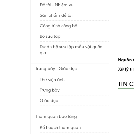
Đề tài - Nhiệm vụ
Sản phẩm đề tài
Công trình công bố
Bộ sưu tập
Dự án bộ sưu tập mẫu vật quốc
gia
Nguồn t
Trưng bày - Giáo dục
Xử lý t
Thư viện ảnh
TIN 
Trưng bày
Giáo dục
Tham quan bảo tàng
Kế hoạch tham quan