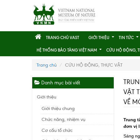
TRANG CHỦ VAST
GIỚI THIỆU
TIN TỨC
HỆ THỐNG BẢO TÀNG VIỆT NAM
CỨU HỘ ĐỘNG, T
Trang chủ
CỨU HỘ ĐỘNG, THỰC VẬT
TRUN
Danh mục bài viết
VẬT 
Giới thiệu
VỀ M
Giới thiệu chung
Chức năng, nhiệm vụ
Trung t
đơn vị 
Cơ cấu tổ chức
Sáng ng