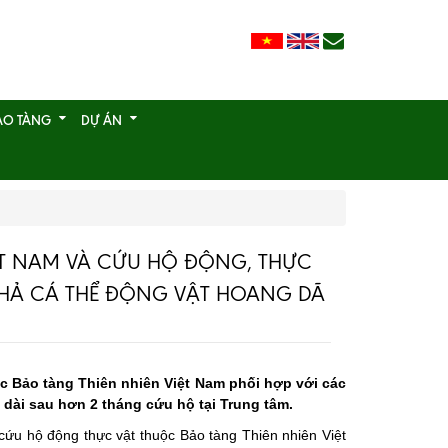
ẢO TÀNG
DỰ ÁN
ỆT NAM VÀ CỨU HỘ ĐỘNG, THỰC
 THẢ CÁ THỂ ĐỘNG VẬT HOANG DÃ
ộc Bảo tàng Thiên nhiên Việt Nam phối hợp với các
i dài sau hơn 2 tháng cứu hộ tại Trung tâm.
cứu hộ động thực vật thuộc Bảo tàng Thiên nhiên Việt