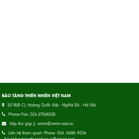
BẢO TÀNG THIÊN NHIÊN VIỆT NAM
Số 18(B-C), Hoàng Quốc Việt - Nghĩa Đô - Hà Nội
Phone/Fax: 024.37568328
Hộp thư góp ý: vnmn@vnmn.vast.vn
Liên hệ tham quan: Phone: 024. 6686 9034