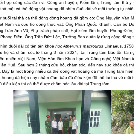
i hợp cùng các đơn vị: Công an huyện, Kiểm lâm, Trung tâm thú y 
 thả một cá thể động vật hoang dã
nhím đuôi dài
về môi trường tự nhiê
 buổi tái thả cá thể động động hoang dã gồm có: Ông Nguyễn Văn Mi
iệt Nam và cứu hộ động thực vật; Ông Phan Quốc Khánh, Cán bộ Độ
ng Trần Anh Vũ, Phụ trách pháp chế, Hạt kiểm lâm huyện Phong Điền
 Phong Điền; Ông Trần Đức Lộc, Trưởng Ban quản lý rừng cộng đồng 
nhím đuôi dài
có tên tên khoa
học
Atherurus macrourus
Linnaeus, 1758
u hộ và chăm sóc từ tháng 3 năm 2024, tại Trung tâm Bảo tồn tài ng
iên nhiên Việt Nam, Viện Hàn lâm Khoa học và Công nghệ Việt Nam t
iên Huế.
Sau hơn 2 tháng cứu hộ, chăm sóc, đến nay sức khỏe cá thể
n. Đây là một trong nhiều cá thể động vật hoang dã mà Trung tâm hiệ
 hoang dã hiện nay nhằm đảm bảo đủ điều kiện để thể tái thả về môi t
 điều kiện thì có thể được chăm sóc lâu dài tại Trung tâm.