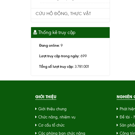
CỨU HỘ ĐỘNG, THỰC VẬT
Thống kê truy cập
Đang online:
9
Lượt truy cập trong ngày:
699
Tổng số lượt truy cập:
3.781.001
GIỚI THIỆU
NGHIÊN C
Giới thiệu chung
Phát hiệ
Chức năng, nhiệm vụ
Đề tài -
Cơ cấu tổ chức
Sản phẩ
Các phòng ban chức năng
Công trì