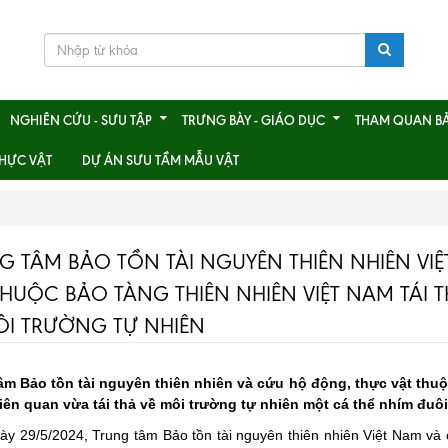
NGHIÊN CỨU - SƯU TẬP
TRƯNG BÀY - GIÁO DỤC
THAM QUAN B
HỰC VẬT
DỰ ÁN SƯU TẦM MẪU VẬT
G TÂM BẢO TỒN TÀI NGUYÊN THIÊN NHIÊN VI
THUỘC BẢO TÀNG THIÊN NHIÊN VIỆT NAM TÁI
ÔI TRƯỜNG TỰ NHIÊN
âm Bảo tồn tài nguyên thiên nhiên và cứu hộ động, thực vật thu
liên quan vừa tái thả về môi trường tự nhiên một cá thể nhím đuô
ày 29/5/2024, Trung tâm Bảo tồn tài nguyên thiên nhiên Việt Nam và 