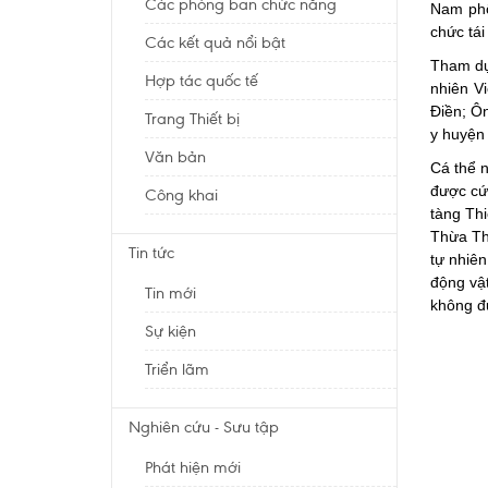
Các phòng ban chức năng
Nam phố
chức tái
Các kết quả nổi bật
Tham dự
Hợp tác quốc tế
nhiên V
Điền; Ô
Trang Thiết bị
y huyện
Văn bản
Cá thể 
được cứ
Công khai
tàng Th
Thừa Th
Tin tức
tự nhiê
động vật
Tin mới
không đủ
Sự kiện
Triển lãm
Nghiên cứu - Sưu tập
Phát hiện mới