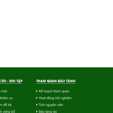
ỨU - SƯU TẬP
THAM QUAN BẢO TÀNG
n mới
Kế hoạch tham quan
 Nhiệm vụ
Hoạt động trải nghiệm
m đề tài
Tình nguyện viên
nh công bố
Bảo tàng ảo