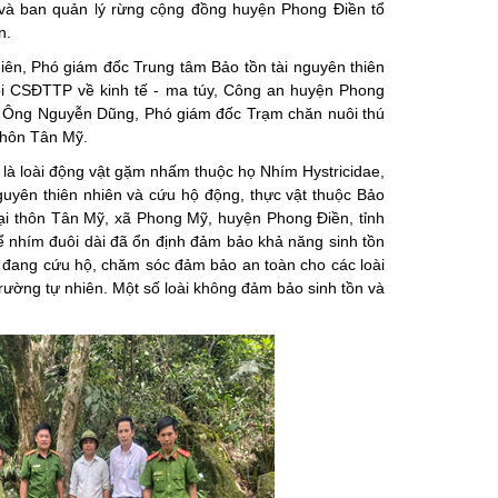
và ban quản lý rừng cộng đồng huyện Phong Điền tổ
n.
ên, Phó giám đốc Trung tâm Bảo tồn tài nguyên thiên
i CSĐTTP về kinh tế - ma túy, Công an huyện Phong
; Ông Nguyễn Dũng, Phó giám đốc Trạm chăn nuôi thú
thôn Tân Mỹ.
là loài động vật gặm nhấm thuộc họ Nhím Hystricidae
,
uyên thiên nhiên và cứu hộ động, thực vật thuộc Bảo
ại thôn Tân Mỹ, xã Phong Mỹ, huyện Phong Điền, tỉnh
 nhím đuôi dài đã ổn định đảm bảo khả năng sinh tồn
n đang cứu hộ, chăm sóc đảm bảo an toàn cho các loài
rường tự nhiên. Một số loài không đảm bảo sinh tồn và