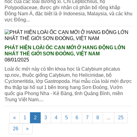
học của các loài dương xỉ. Chi Leptochilus, họ
Polypodiaceae, được ghi nhận có phân bố rộng khắp
Đông Nam Á, đặc biệt là ở Indonesia, Malaysia, và các khu
vực Đông...
PHÁT HIỆN LOÀI ỐC CẠN MỚI Ở HANG ĐỘNG LỚN
NHẤT THẾ GIỚI SƠN ĐOÒNG, VIỆT NAM
08/01/2025
Loài ốc mới này có tên khoa học là Calybium plicatus
sp.nov., thuộc giống Calybium, họ Helicinidae, bộ
Cycloneritida, lớp Gastropoda. Hai mẫu của loài mới được
thu thập tại hố sụt 1 bên trong hang Sơn Đoòng, Vườn
quốc gia Phong Nha - Kẻ Bàng, tỉnh Quảng Bình, miền
Trung Việt Nam....
«
1
2
3
4
5
6
7
8
...
25
26
»