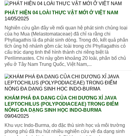
PHÁT HIỆN 04 LOÀI THỰC VẬT MỚI Ở VIỆT NAM
14/05/2025
Nghiên cứu gần đây về mối quan hệ phát sinh chủng loại
của họ Mua (Melastomataceae) đã chỉ ra rằng chi
Phyllagathis là đa phát sinh dòng. Trong đó, kết quả phân
tích ủng hộ nhánh gồm các loài trong chi Phyllagathis có
cấu trúc dạng tinh thể hình thành chi riêng biệt là
Perilimnastes. Chi này gồm khoảng 20 loài, phân bố chủ
yếu ở Tây Nam Trung Quốc, Việt Nam,...
KHÁM PHÁ ĐA DẠNG CỦA CHI DƯƠNG XỈ JAVA
LEPTOCHILUS (POLYPODIACEAE) TRONG ĐIỂM
NÓNG ĐA DẠNG SINH HỌC INDO-BURMA
09/04/2025
Khu vực Indo-Burma, do đặc thù sinh học và môi trường
phong phú đã thu hút nhiều nghiên cứu về đa dạng sinh