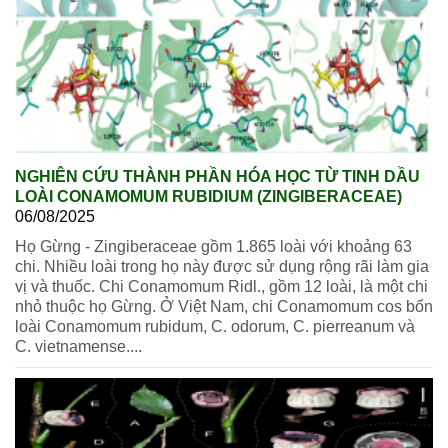
NGHIÊN CỨU THÀNH PHẦN HÓA HỌC TỪ TINH DẦU
LOÀI CONAMOMUM RUBIDIUM (ZINGIBERACEAE)
06/08/2025
Họ Gừng - Zingiberaceae gồm 1.865 loài với khoảng 63
chi. Nhiều loài trong họ này được sử dụng rộng rãi làm gia
vị và thuốc. Chi Conamomum Ridl., gồm 12 loài, là một chi
nhỏ thuộc họ Gừng. Ở Việt Nam, chi Conamomum cos bốn
loài Conamomum rubidum, C. odorum, C. pierreanum và
C. vietnamense....