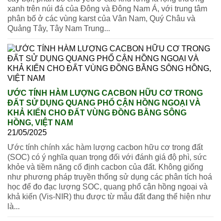
xanh trên núi đá của Đông và Đông Nam Á, với trung tâm
phân bố ở các vùng karst của Vân Nam, Quý Châu và
Quảng Tây, Tây Nam Trung...
ƯỚC TÍNH HÀM LƯỢNG CACBON HỮU CƠ TRONG
ĐẤT SỬ DỤNG QUANG PHỔ CẬN HỒNG NGOẠI VÀ
KHẢ KIẾN CHO ĐẤT VÙNG ĐỒNG BẰNG SÔNG
HỒNG, VIỆT NAM
21/05/2025
Ước tính chính xác hàm lượng cacbon hữu cơ trong đất
(SOC) có ý nghĩa quan trọng đối với đánh giá độ phì, sức
khỏe và tiềm năng cố định cacbon của đất. Không giống
như phương pháp truyền thống sử dụng các phân tích hoá
học để đo đạc lượng SOC, quang phổ cận hồng ngoại và
khả kiến (Vis-NIR) thu được từ mẫu đất đang thể hiện như
là...