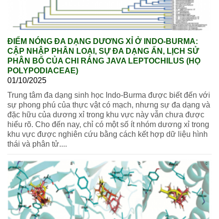
ĐIỂM NÓNG ĐA DẠNG DƯƠNG XỈ Ở INDO-BURMA:
CẬP NHẬP PHÂN LOẠI, SỰ ĐA DẠNG ẨN, LỊCH SỬ
PHÂN BỐ CỦA CHI RÁNG JAVA LEPTOCHILUS (HỌ
POLYPODIACEAE)
01/10/2025
Trung tâm đa dạng sinh học Indo-Burma được biết đến với
sự phong phú của thực vật có mạch, nhưng sự đa dạng và
đặc hữu của dương xỉ trong khu vực này vẫn chưa được
hiểu rõ. Cho đến nay, chỉ có một số ít nhóm dương xỉ trong
khu vực được nghiên cứu bằng cách kết hợp dữ liệu hình
thái và phân tử....