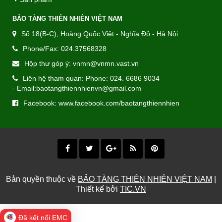
BẢO TÀNG THIÊN NHIÊN VIỆT NAM
Số 18(B-C), Hoàng Quốc Việt - Nghĩa Đô - Hà Nội
Phone/Fax: 024.37568328
Hộp thư góp ý: vnmn@vnmn.vast.vn
Liên hệ tham quan: Phone: 024. 6686 9034
- Email:baotangthiennhienvn@gmail.com
Facebook: www.facebook.com/baotangthiennhien
Bản quyền thuộc về
BẢO TÀNG THIÊN NHIÊN VIỆT NAM
|
Thiết kế bởi
TIC.VN
Đã kết nối EMC