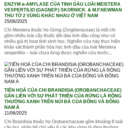
ENZYM α-AMYLASE CỦA TINH DẦU LOÀI MEISTERA
VESPERTILIO (GAGNEP.) SKORNICK. & M.F.NEWMAN
THU TỪ 2 VÙNG KHÁC NHAU Ở VIỆT NAM
25/06/2025
Chi Meistera thuộc họ Gừng (Zingiberaceae) là một chi
gồm nhiều loài cây thuốc dồi dào tinh dầu cũng như có
nhiều giá trị hoạt tính sinh học. Nghiên cứu này thực hiện
khảo sát thành phần hóa học tinh dầu của loài Meistera
vespertilio – loài chưa từng được nghiên cứu trước...
TIẾN HOÁ CỦA CHI BRANDISIA (OROBANCHACEAE)
GẮN LIỀN VỚI SỰ PHÁT TRIỂN CỦA RỪNG LÁ RỘNG
THƯỜNG XANH TRÊN NÚI ĐÁ CỦA ĐÔNG VÀ ĐÔNG
NAM Á
11/06/2025
Chi Brandisia thuộc họ Orobanchaceae gồm khoảng 8 loài
cây bụi, phân bố chủ yếu ở các khu rừng lá rộng thường