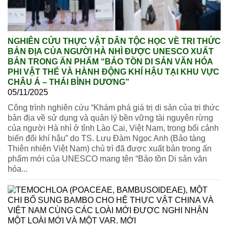
NGHIÊN CỨU THỰC VẬT DÂN TỘC HỌC VỀ TRI THỨC
BẢN ĐỊA CỦA NGƯỜI HÀ NHÌ ĐƯỢC UNESCO XUẤT
BẢN TRONG ẤN PHẨM “BẢO TỒN DI SẢN VĂN HÓA
PHI VẬT THỂ VÀ HÀNH ĐỘNG KHÍ HẬU TẠI KHU VỰC
CHÂU Á – THÁI BÌNH DƯƠNG”
05/11/2025
Công trình nghiên cứu “Khám phá giá trị di sản của tri thức
bản địa về sử dụng và quản lý bền vững tài nguyên rừng
của người Hà nhì ở tỉnh Lào Cai, Việt Nam, trong bối cảnh
biến đổi khí hậu” do TS. Lưu Đàm Ngọc Anh (Bảo tàng
Thiên nhiên Việt Nam) chủ trì đã được xuất bản trong ấn
phẩm mới của UNESCO mang tên “Bảo tồn Di sản văn
hóa...