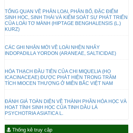
TỔNG QUAN VỀ PHÂN LOẠI, PHÂN BỐ, ĐẶC ĐIỂM
SINH HỌC, SINH THÁI VÀ KIỂM SOÁT SỰ PHÁT TRIỂN
CỦA LOÀI TƠ MÀNH (HIPTAGE BENGHALENSIS (L.)
KURZ)
CÁC GHI NHẬN MỚI VỀ LOÀI NHỆN NHẢY
INDOPADILLA YORDON (ARANEAE, SALTICIDAE)
HÓA THẠCH ĐẦU TIÊN CỦA CHI MIQUELIA (HỌ
ICACINACEAE) ĐƯỢC PHÁT HIỆN TRONG TRẦM
TÍCH MIOCEN THƯỢNG Ở MIỀN BẮC VIỆT NAM
ĐÁNH GIÁ TOÀN DIỆN VỀ THÀNH PHẦN HÓA HỌC VÀ
HOẠT TÍNH SINH HỌC CỦA TINH DẦU LÁ
PSYCHOTRIA ASIATICA L.
Thống kê truy cập