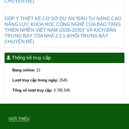
CHUYÊN ĐỀ)
GÓP Ý THIẾT KẾ CƠ SỞ DỰ ÁN “ĐẦU TƯ NÂNG CAO
NĂNG LỰC KHOA HỌC CÔNG NGHỆ CỦA BẢO TÀNG
THIÊN NHIÊN VIỆT NAM (2026-2030)” VÀ KỊCH BẢN
TRƯNG BÀY TÒA NHÀ 2.2.1 (KHỐI TRƯNG BÀY
CHUYÊN ĐỀ)
Thống kê truy cập
Đang online:
12
Lượt truy cập trong ngày:
2545
Tổng số lượt truy cập:
3.785.545
GIỚI THIỆU