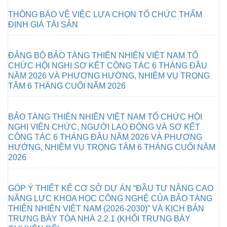
THÔNG BÁO VỀ VIỆC LỰA CHỌN TỔ CHỨC THẨM
ĐỊNH GIÁ TÀI SẢN
ĐẢNG BỘ BẢO TÀNG THIÊN NHIÊN VIỆT NAM TỔ
CHỨC HỘI NGHỊ SƠ KẾT CÔNG TÁC 6 THÁNG ĐẦU
NĂM 2026 VÀ PHƯƠNG HƯỚNG, NHIỆM VỤ TRỌNG
TÂM 6 THÁNG CUỐI NĂM 2026
BẢO TÀNG THIÊN NHIÊN VIỆT NAM TỔ CHỨC HỘI
NGHỊ VIÊN CHỨC, NGƯỜI LAO ĐỘNG VÀ SƠ KẾT
CÔNG TÁC 6 THÁNG ĐẦU NĂM 2026 VÀ PHƯƠNG
HƯỚNG, NHIỆM VỤ TRỌNG TÂM 6 THÁNG CUỐI NĂM
2026
GÓP Ý THIẾT KẾ CƠ SỞ DỰ ÁN “ĐẦU TƯ NÂNG CAO
NĂNG LỰC KHOA HỌC CÔNG NGHỆ CỦA BẢO TÀNG
THIÊN NHIÊN VIỆT NAM (2026-2030)” VÀ KỊCH BẢN
TRƯNG BÀY TÒA NHÀ 2.2.1 (KHỐI TRƯNG BÀY